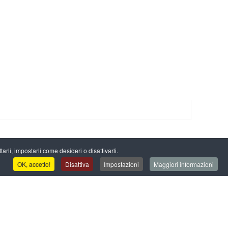
arli, impostarli come desideri o disattivarli.
OK, accetto!
Disattiva
Impostazioni
Maggiori informazioni