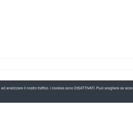
 ed analizzare il nostro traffico. I cookies sono DISATTIVATI. Puoi scegliere se accett