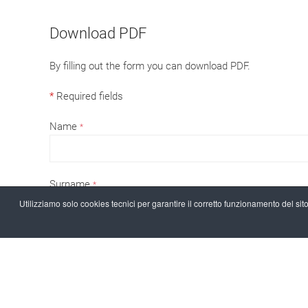
Download PDF
By filling out the form you can download PDF.
*
Required fields
Name
*
Surname
*
Utilizziamo solo cookies tecnici per garantire il corretto funzionamento del sito
email
*
Company / Private
*